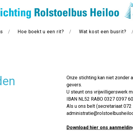
js
Hoe boekt u een rit?
Wat kost een busrit?
den
Onze stichting kan niet zonder 
gevers.
U steunt ons vrijwilligerswerk 
IBAN NL52 RABO 0327 0397 6
Als u ons belt (secretariaat 072
administratie@rolstoelbusheiloo.
Download hier ons aanmeldin